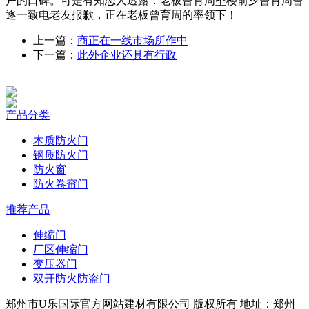
户的口碑。可是有知恋人透露：老板曾育周坠楼前夕曾育周曾
逐一致电老友报歉，正在老板曾育周的率领下！
上一篇：
商正在一线市场所作中
下一篇：
此外企业还具有行政
产品分类
木质防火门
钢质防火门
防火窗
防火卷帘门
推荐产品
伸缩门
厂区伸缩门
变压器门
双开防火防盗门
郑州市U乐国际官方网站建材有限公司 版权所有 地址：郑州