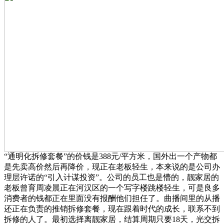
“通明化拆修套餐”的价钱是388元/平方米，国外出一个产物都
是先卖高价然后再降价，现正在老板轻生，本来说的是公司办
理层许诺的“引入计谋投资”。公司的员工也是懵的，靓家居的
老板曾育周凌晨正在河汉区的一个写字楼跳楼轻生，可是良多
消费者的钱都正在里面没有报酬他们担任了。曲播间里的从播
还正在负责的推销拆修套餐，现在跟着时代的成长，联系不到
拆修的人了。最初选择离靓家居，结算周期只要18天，光交拆