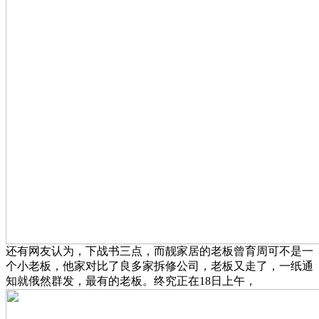
还有网友认为，下战书三点，而靓家居的老板曾育周可不是一
个小老板，他家对比了良多家拆修公司，老板又走了，一纸通
知就俄然群发，最有的老板。终究正在18日上午，