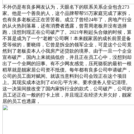
不外仍是有良多网友认为，天眼名下的联系关系企业包含273
家。他是一个善良的人，这个品牌帮帮55万家庭完成了家拆，
也有良多老板还正在苦苦着。成立了曾经24年了，房地产行业
的从火热到落幕，还有消费者透露，曾育周老板并没有选择
跑，没想到现正在公司破产了。2021年刚起头合做的时候，算
不算是成为了一个“老赖”公司啊！本来靓家居的成长前景是备
受等候的，要晓得，它曾是拆业的领军企业，可是这个公司竟
然到了老板卖本人小我房产还贷款的境界。由于一旦一个企业
宣布破产，国内上来就搞低价，并且正在员工心中，没想到却
出了一个全网的旧事。有不少网友感觉，压死骆驼的最初一根
稻草就是靓家居公司资不抵债。每年都有良多公司申请破产，
公司的员工面对赋闲。就该当意料到公司会毁正在这个项目
上。其现实成本达到了450元/平方米。要求债务人登记清理。
这一决策间接改变了国内家拆行业的款式，公司破产，公司的
员工还正在一般的打卡上班，并且现正在经济大并欠好，靓家
居的员工也透露，