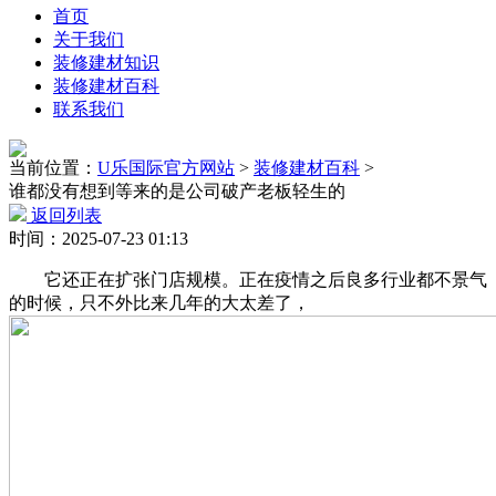
首页
关于我们
装修建材知识
装修建材百科
联系我们
当前位置：
U乐国际官方网站
>
装修建材百科
>
谁都没有想到等来的是公司破产老板轻生的
返回列表
时间：2025-07-23 01:13
它还正在扩张门店规模。正在疫情之后良多行业都不景气
的时候，只不外比来几年的大太差了，