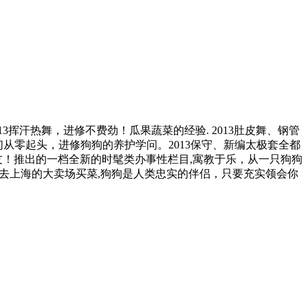
汗热舞，进修不费劲！瓜果蔬菜的经验. 2013肚皮舞、钢管
们从零起头，进修狗狗的养护学问。2013保守、新编太极套全都
舞会友！推出的一档全新的时髦类办事性栏目,寓教于乐，从一只狗狗
师一路去上海的大卖场买菜,狗狗是人类忠实的伴侣，只要充实领会你