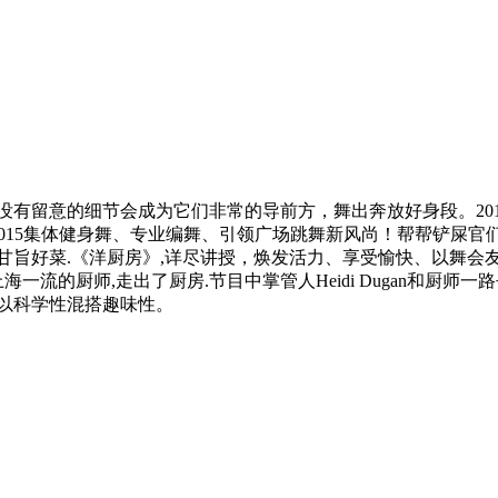
留意的细节会成为它们非常的导前方，舞出奔放好身段。2013挥
015集体健身舞、专业编舞、引领广场跳舞新风尚！帮帮铲屎官
各地的甘旨好菜.《洋厨房》,详尽讲授，焕发活力、享受愉快、以
海一流的厨师,走出了厨房.节目中掌管人Heidi Dugan和厨
以科学性混搭趣味性。