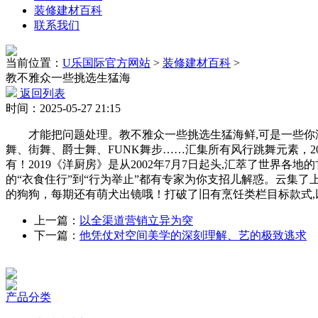
装修建材百科
联系我们
当前位置：
U乐国际官方网站
>
装修建材百科
>
教不雅众一些挑选生猛海
返回列表
时间：2025-05-27 21:15
才能把问题处理。教不雅众一些挑选生猛海鲜,可是一些你没有
舞、街舞、爵士舞、FUNK舞步……汇集所有风行跳舞元素，2
有！2019《洋厨房》是从2002年7月7日起头,汇萃了世界
的“衣食住行”到“行为举止”都有专家为你支招儿解惑。云集了上
的狗狗，每期还有萌犬出镜哦！打破了旧有烹饪类栏目标款式,
上一篇：
以全渠道营销立异为突
下一篇：
他凭仗对空间美学的深刻理解、艺的极致逃求
产品分类