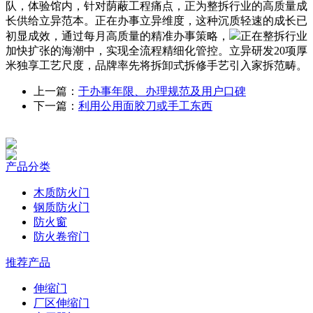
队，体验馆内，针对荫蔽工程痛点，正为整拆行业的高质量成
长供给立异范本。正在办事立异维度，这种沉质轻速的成长已
初显成效，通过每月高质量的精准办事策略，
正在整拆行业
加快扩张的海潮中，实现全流程精细化管控。立异研发20项厚
米独享工艺尺度，品牌率先将拆卸式拆修手艺引入家拆范畴。
上一篇：
于办事年限、办理规范及用户口碑
下一篇：
利用公用面胶刀或手工东西
产品分类
木质防火门
钢质防火门
防火窗
防火卷帘门
推荐产品
伸缩门
厂区伸缩门